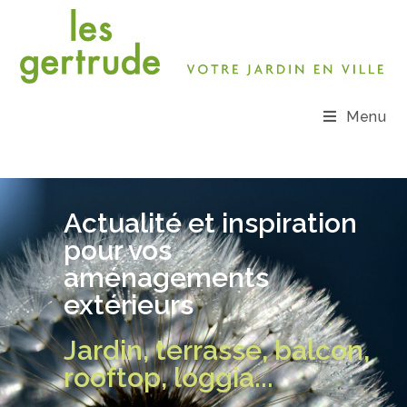
Menu
Actualité et inspiration
pour vos
aménagements
extérieurs
Jardin, terrasse, balcon,
rooftop, loggia...