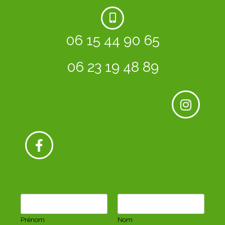
06 15 44 90 65
06 23 19 48 89
N
o
m
Prénom
Nom