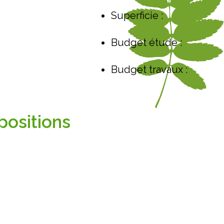
Superficie :
Budget étude :
Budget travaux :
positions